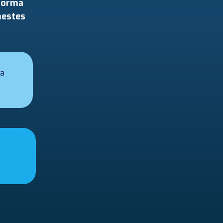
eforma
nestes
na