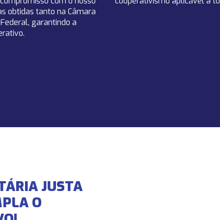
 o compromisso com o nosso
cooperativismo aplicável a t
as obtidas tanto na Câmara
Federal, garantindo a
rativo.
TÁRIA JUSTA
MPLA O
VO!