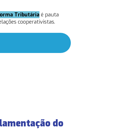
orma Tributária
é pauta
elações cooperativistas.
gulamentação do