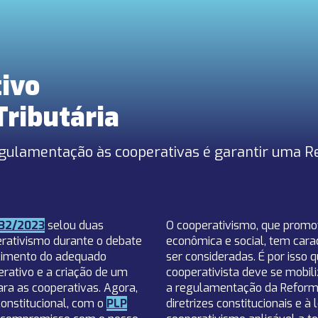
ivo
ributária
gulamentação às cooperativas é garantir uma Re
32/2 023
selou duas
O cooperativismo, que promo
erativismo durante o debate
econômica e social, tem cara
ecimento do adequado
ser consideradas. É por isso
erativo e a criação de um
cooperativista deve se mobil
ara as cooperativas. Agora,
a regulamentação da Reforma 
onstitucional, com o
PLP
diretrizes constitucionais e à