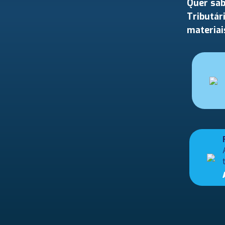
Quer sab
Tributár
materiai