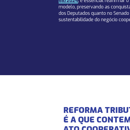
68/2024
, é essencial reafirmar
modelo, preservando as conquist
dos Deputados quanto no Senado 
sustentabilidade do negócio coope
REFORMA TRIBU
É A QUE CONTE
ATO COOPERATI